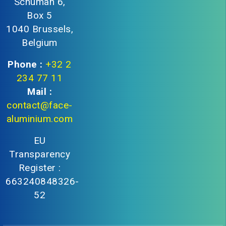
Schuman 6,
Box 5
1040 Brussels,
Belgium
Phone :
+32 2
234 77 11
Mail :
contact@face-
aluminium.com
EU
Transparency
Register :
663240848326-
52