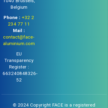
1040 Brussels,
Belgium
Phone :
+32 2
234 77 11
Mail :
contact@face-
aluminium.com
EU
Transparency
Register :
663240848326-
52
© 2024 Copyright FACE is a registered